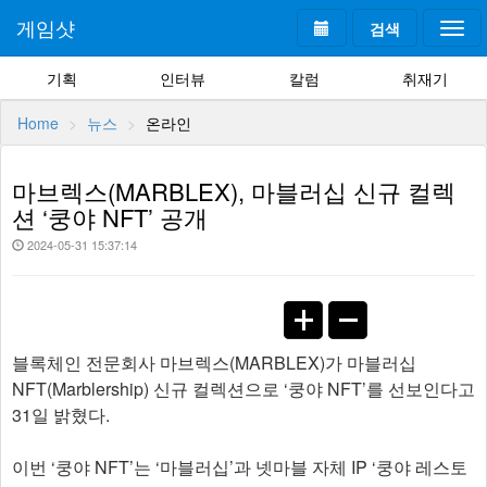
게임샷
검색
Togg
navi
기획
인터뷰
칼럼
취재기
Home
뉴스
온라인
마브렉스(MARBLEX), 마블러십 신규 컬렉
션 ‘쿵야 NFT’ 공개
2024-05-31 15:37:14
블록체인 전문회사 마브렉스(MARBLEX)가 마블러십
NFT(Marblership) 신규 컬렉션으로 ‘쿵야 NFT’를 선보인다고
31일 밝혔다.
이번 ‘쿵야 NFT’는 ‘마블러십’과 넷마블 자체 IP ‘쿵야 레스토