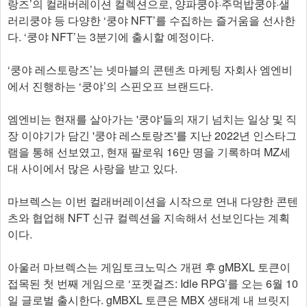
랑즈’의 컬래버레이션 컬렉션으로, 양파쿵야·주먹밥쿵야·샐
러리쿵야 등 다양한 ‘쿵야 NFT’를 수집하는 즐거움을 선사한
다. ‘쿵야 NFT’는 3분기에 출시할 예정이다.
‘쿵야 레스토랑즈’는 넷마블의 콘텐츠 마케팅 자회사 엠엔비
에서 진행하는 ‘쿵야’의 스핀오프 브랜드다.
엠엔비는 현재를 살아가는 '쿵야'들의 재기 넘치는 일상 및 직
장 이야기가 담긴 '쿵야 레스토랑즈'를 지난 2022년 인스타그
램을 통해 선보였고, 현재 팔로워 16만 명을 기록하며 MZ세
대 사이에서 많은 사랑을 받고 있다.
마브렉스는 이번 컬래버레이션을 시작으로 연내 다양한 콘텐
츠와 협업해 NFT 신규 컬렉션을 지속해서 선보인다는 계획
이다.
아울러 마브렉스는 게임토크노믹스 개편 후 gMBXL 토큰이
접목된 첫 번째 게임으로 ‘포켓걸즈: Idle RPG’를 오는 6월 10
일 글로벌 출시한다. gMBXL 토큰은 MBX 생태계 내 브릿지