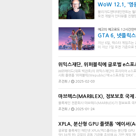
WoW 12.1, '
블리자드엔터테인먼트는 월드 
오전 개발자 인터뷰를 진행했
예고의 예고로도 12시간만에
GTA 6, 넷플
지난 6일, 락스타 게임즈는 
이 지난 7일 오전 기준으로 
위믹스재단, 위퍼블릭에 글로벌 e스포츠팀 
㈜위메이드(대표 박관호)의 위믹스재단이 프리미어 e스포츠
사회 플랫폼 ‘위퍼블릭(Wepublic)’에 e스포츠팀 ‘DRX’ ..
조건희 /
2025-02-03
마브렉스(MARBLEX), 정보보호 국제 표준
블록체인 전문회사 마브렉스(MARBLEX)가 정보보호 국제 표
조건희 /
2025-01-24
XPLA, 분산형 GPU 플랫폼 '에이셔(Aeth
글로벌 블록체인 메인넷 XPLA(엑스플라)는 분산형 GPU 인
약134억 원) 규모의 공동 기금을 조성해 AI 기반 게임 개발