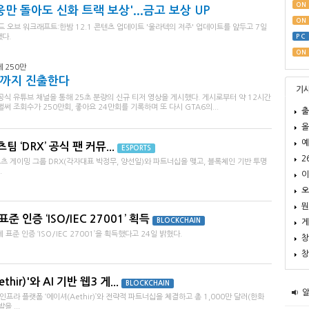
ON
영웅만 돌아도 신화 트랙 보상'...금고 보상 UP
ON
오브 워크래프트:한밤 12.1 콘텐츠 업데이트 '울라텍의 저주' 업데이트를 앞두고 7일
다.
PC
ON
 250만
릭스까지 진출한다
기
공식 유튜브 채널을 통해 25초 분량의 신규 티저 영상을 게시했다. 게시로부터 약 12시간
벌써 조회수가 250만회, 좋아요 24만회를 기록하며 또 다시 GTA6의...
출
올
예
‘DRX’ 공식 팬 커뮤...
ESPORTS
2
 게이밍 그룹 DRX(각자대표 박정무, 양선일)와 파트너십을 맺고, 블록체인 기반 투명
.
이
오
뭔
 인증 ‘ISO/IEC 27001’ 획득
BLOCKCHAIN
게
준 인증 ‘ISO/IEC 27001’을 획득했다고 24일 밝혔다.
창
창
ir)'와 AI 기반 웹3 게...
BLOCKCHAIN
프라 플랫폼 ‘에이셔(Aethir)’와 전략적 파트너십을 체결하고 총 1,000만 달러(한화
을 ...