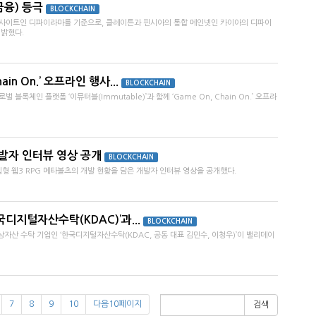
금융) 등극
BLOCKCHAIN
 사이트인 디파이라마를 기준으로, 클레이튼과 핀시아의 통합 메인넷인 카이아의 디파이
 밝혔다.
ain On.’ 오프라인 행사...
BLOCKCHAIN
블록체인 플랫폼 ‘이뮤터블(Immutable)’과 함께 ‘Game On, Chain On.’ 오프라
개발자 인터뷰 영상 공개
BLOCKCHAIN
형 웹3 RPG 메타볼츠의 개발 현황을 담은 개발자 인터뷰 영상을 공개했다.
국디지털자산수탁(KDAC)’과...
BLOCKCHAIN
상자산 수탁 기업인 ‘한국디지털자산수탁(KDAC, 공동 대표 김민수, 이청우)’이 밸리데이
7
8
9
10
다음10페이지
검색