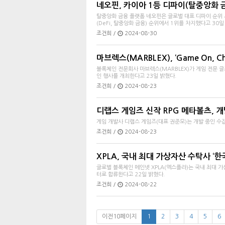
네오핀, 카이아 1등 디파이(탈중앙화 
탈중앙화 금융 플랫폼 네오핀은 글로벌 대표 디파이 순위
(DeFi, 탈중앙화 금융) 순위에서 1위를 차지했다고 30일
조건희 /
2024-08-30
마브렉스(MARBLEX), ‘Game On, Ch
블록체인 전문회사 마브렉스(MARBLEX)가 게임 전문 글로벌 
인 행사를 개최한다고 23일 밝혔다.
조건희 /
2024-08-23
디랩스 게임즈 신작 RPG 메타볼츠, 
게임 개발사 디랩스 게임즈(대표 권준모)는 개발 중인 수집
조건희 /
2024-08-23
XPLA, 국내 최대 가상자산 수탁사 ‘한
글로벌 블록체인 메인넷 XPLA(엑스플라)는 국내 최대 가
터로 합류한다고 22일 밝혔다.
조건희 /
2024-08-22
이전10페이지
1
2
3
4
5
6