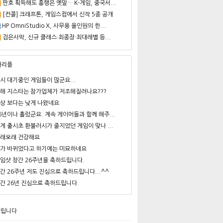
판호 획득해도 흥행은 옛말… K-게임, 중국서...
[컨콜] 크래프톤, 게임스컴에서 신작 5종 공개
HP OmniStudio X, 사무용 올인원의 한...
검은사막, 신규 클래스·최종장·최대레벨 등...
사리플
시 대기중인 게임들이 많군요...
해 지스타는 참가업체가 저조해질려나요???
상 보다는 낮게 나왔네요
6년이나 흘렀군요. 계속 게이머들과 함께 해주...
게 출시초 환불러시가 줄지었던 게임이 맞나 ...
래오래 건강해요
가 바뀌었다고 하기에는 미묘하네요
임샷 창간 26주년을 축하드립니다.
간 26주년 저도 진심으로 축하드립니다...^^
간 26년 진심으로 축하드립니다.
알립니다