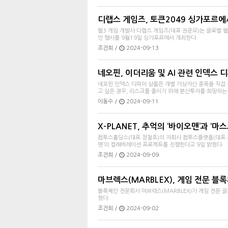
디랩스 게임즈, 토큰2049 싱가포르에
웹3 게임 개발사 디랩스 게임즈(대표 권준모)는 글로벌 웹3 게
인 행사를 9월19일 싱가포르에서 개최한다.
조건희 /
2024-09-13
네오핀, 이더리움 및 AI 관련 인덱스 
네오핀 인덱스 디파이 상품은 개별 가상자산 종목을 직접
고 싶은 경우, 리스크를 줄이기 위해 분산투자를 희망하는 
이동수 /
2024-09-11
X-PLANET, 추억의 ‘바이오맨’과 ‘마스
컴투스홀딩스(대표 정철호)의 자회사 컴투스플랫폼(대표 최석
맨’의 컬래버레이션 프로젝트를 진행한다고 9일 밝혔다.
조건희 /
2024-09-09
마브렉스(MARBLEX), 게임 전문 블록체
블록체인 전문회사 마브렉스(MARBLEX)가 게임 전문 글로
혔다.
조건희 /
2024-09-02