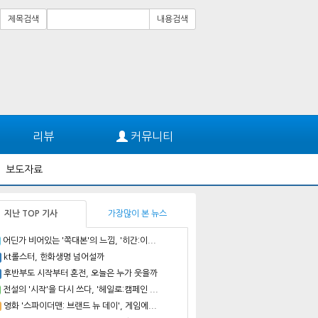
제목검색
내용검색
리뷰
커뮤니티
보도자료
지난 TOP 기사
가장많이 본 뉴스
어딘가 비어있는 '쪽대본'의 느낌, '히간:이...
kt롤스터, 한화생명 넘어설까
후반부도 시작부터 혼전, 오늘은 누가 웃을까
전설의 '시작'을 다시 쓰다, '헤일로:캠페인 ...
영화 '스파이더맨: 브랜드 뉴 데이', 게임에...