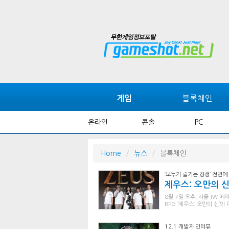
블록체인
게임
온라인
콘솔
PC
Home
뉴스
블록체인
‘모두가 즐기는 경쟁’ 전면
제우스: 오만의 신
8월 7일 오후, 서울 JW
RPG ‘제우스: 오만의 신’
12.1 개발자 인터뷰