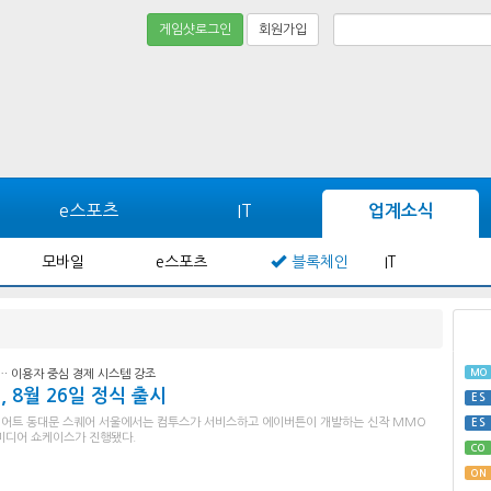
게임샷로그인
회원가입
e스포츠
IT
업계소식
모바일
e스포츠
블록체인
IT
MO
에… 이용자 중심 경제 시스템 강조
, 8월 26일 정식 출시
ES
 메리어트 동대문 스퀘어 서울에서는 컴투스가 서비스하고 에이버튼이 개발하는 신작 MMO
ES
의 미디어 쇼케이스가 진행됐다.
CO
ON