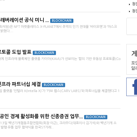
창
창
컬래버레이션 공식 미니 ...
BLOCKCHAIN
원)은 NFT 마켓플레이스 X-PLANET에서 추억의 인기 전대물 ‘바이오맨’과 ‘마스크
혔다....
로토콜 도입 발표
BLOCKCHAIN
태계 인프라에 블록체인 플랫폼 카이아(KAIA)가 선보이는 ‘합의 기반 유동성 프로토콜(Co
와 인프라 파트너십 체결
BLOCKCHAIN
폼 ‘인텔라 X(Intella X)’가 ‘카브 랩스(CARV LABS)’와 파트너십을 체결했다고 1
공인 경제 활성화를 위한 신종증권 업무...
BLOCKCHAIN
 13일 백년가게협동조합연합회(회장 이근), 크라우디(대표이사 김기석)와 백년가게 소
발행・유통 업무 협약식을 한국ST거래...