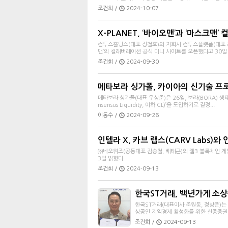
조건희 /
2024-10-07
X-PLANET, ‘바이오맨’과 ‘마스크맨’ 
컴투스홀딩스(대표 정철호)의 자회사 컴투스플랫폼(대표 최석
맨’의 컬래버레이션 공식 미니 사이트를 오픈했다고 30일 밝
조건희 /
2024-09-30
메타보라 싱가폴, 카이아의 신기술 프
메타보라 싱가폴(대표 우상준)은 26일, 보라(BORA) 생
nsensus Liquidity, 이하 CL)’을 도입하기로 결정...
이동수 /
2024-09-26
인텔라 X, 카브 랩스(CARV Labs)
㈜네오위즈(공동대표 김승철, 배태근)의 웹3 블록체인 게임 플랫
3일 밝혔다.
조건희 /
2024-09-13
한국ST거래, 백년가게 소상
한국ST거래(대표이사 조원동, 정상준)는
상공인 지역경제 활성화를 위한 신종증권 
조건희 /
2024-09-13