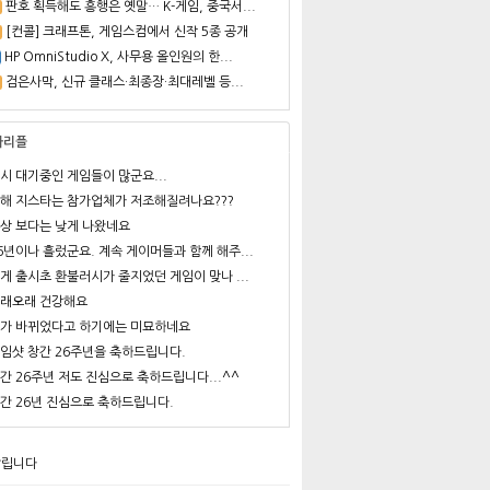
판호 획득해도 흥행은 옛말… K-게임, 중국서...
[컨콜] 크래프톤, 게임스컴에서 신작 5종 공개
HP OmniStudio X, 사무용 올인원의 한...
검은사막, 신규 클래스·최종장·최대레벨 등...
사리플
시 대기중인 게임들이 많군요...
해 지스타는 참가업체가 저조해질려나요???
상 보다는 낮게 나왔네요
6년이나 흘렀군요. 계속 게이머들과 함께 해주...
게 출시초 환불러시가 줄지었던 게임이 맞나 ...
래오래 건강해요
가 바뀌었다고 하기에는 미묘하네요
임샷 창간 26주년을 축하드립니다.
간 26주년 저도 진심으로 축하드립니다...^^
간 26년 진심으로 축하드립니다.
알립니다