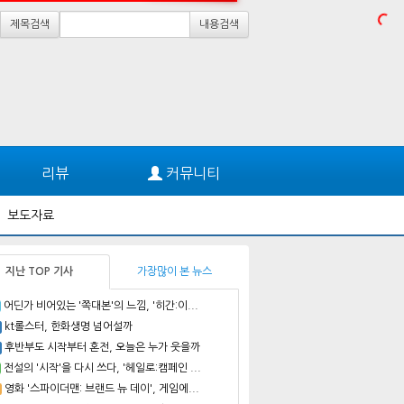
제목검색
내용검색
리뷰
커뮤니티
보도자료
지난 TOP 기사
가장많이 본 뉴스
어딘가 비어있는 '쪽대본'의 느낌, '히간:이...
kt롤스터, 한화생명 넘어설까
후반부도 시작부터 혼전, 오늘은 누가 웃을까
전설의 '시작'을 다시 쓰다, '헤일로:캠페인 ...
영화 '스파이더맨: 브랜드 뉴 데이', 게임에...