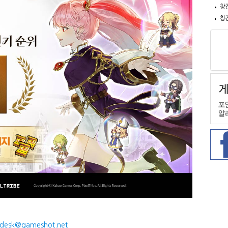
창
창
desk@gameshot.net