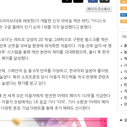
ON
ON
페이지 주소복사
PC
트라이브(대표 배정현)가 개발한 신작 모바일 액션 RPG ‘가디스오
ON
만 구글 플레이 인기 순위 1위를 각각 달성했다고 밝혔다.
기
디스오더’는 레트로 감성의 2D 픽셀 그래픽으로 구현된 횡스크롤 액션
출
 전투 손맛을 모바일 환경에 최적화한 작품이다. 자동 전투 없이 세 명
전투’ 시스템을 통해 액션 본연의 재미를 극대화했으며, 출시 후 한국
올
는 쾌거를 달성했다.
예
2
 간체, 스페인어 등 총 6개 언어를 지원하고, 한국어와 일본어 풀더빙
이
높였다. 특히 소프트론칭 당시 이용자 피드백을 적극 반영해 콘텐츠
오
 높였다는 평가를 받고 있다.
뭔
게
 전 세계 모든 이용자에게 ‘완전한 마력의 페이지 10개’를 지급한다.
창
이용자 전원에게는 SR 등급 기사 ‘티아’, 기사 소환권 ‘마력의 페이
창
, 다양한 론칭 기념 이벤트를 통해 추가 혜택도 선사한다.