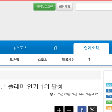
게임샷로그인
회원가입
e스포츠
IT
업계소식
모바일
e스포츠
블록체인
IT
글 플레이 인기 1위 달성
MO
ES
2025년 09월 26일 14시 26분 43초
ES
CO
ON