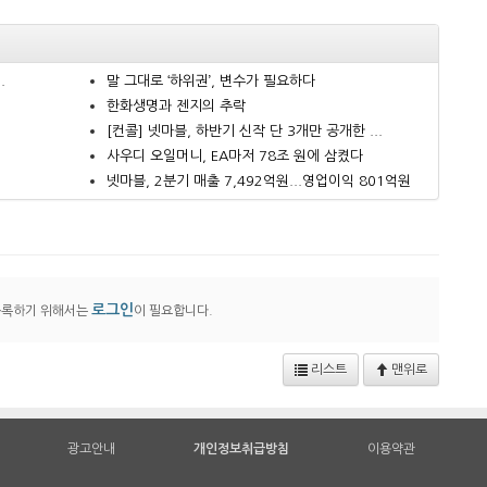
.
말 그대로 ‘하위권’, 변수가 필요하다
한화생명과 젠지의 추락
.
[컨콜] 넷마블, 하반기 신작 단 3개만 공개한 ...
사우디 오일머니, EA마저 78조 원에 삼켰다
넷마블, 2분기 매출 7,492억원...영업이익 801억원
로그인
등록하기 위해서는
이 필요합니다.
리스트
맨위로
광고안내
개인정보취급방침
이용약관