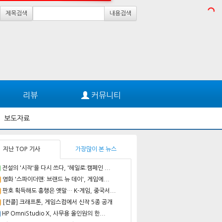
제목검색
내용검색
리뷰
커뮤니티
보도자료
지난 TOP 기사
가장많이 본 뉴스
전설의 '시작'을 다시 쓰다, '헤일로:캠페인 ...
영화 '스파이더맨: 브랜드 뉴 데이', 게임에...
판호 획득해도 흥행은 옛말… K-게임, 중국서...
[컨콜] 크래프톤, 게임스컴에서 신작 5종 공개
HP OmniStudio X, 사무용 올인원의 한...