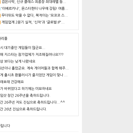
검은사막, 신규 클래스·최종장·최대레벨 등...
'이베르카나', 몬스터헌터 나우에 강림! 여름...
무더위도 막을 수 없다, 북적이는 '모코코 스...
게임업계 2분기 실적, '신작'과 '글로벌 IP'...
사리플
시 대기중인 게임들이 많군요...
해 지스타는 참가업체가 저조해질려나요???
상 보다는 낮게 나왔네요
6년이나 흘렀군요. 계속 게이머들과 함께 해주...
게 출시초 환불러시가 줄지었던 게임이 맞나 ...
래오래 건강해요
가 바뀌었다고 하기에는 미묘하네요
임샷 창간 26주년을 축하드립니다.
간 26주년 저도 진심으로 축하드립니다...^^
간 26년 진심으로 축하드립니다.
알립니다