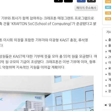
ON
MO
페이지 주소복사
ON
적 기부와 회사가 함께 참여하는 크래프톤 매칭그랜트 프로그램으로
ON
물 ‘KRAFTON SoC(School of Computing)’가 준공됐다고 밝
기
출
 이사회 의장을 포함한 기부자와 이광형 KAIST 총장, 류석영
다.
올
예
구성원들은 KAIST에 대한 기부에 뜻을 모아 총 55억 원을 모금했다. 여
2
0억 원 규모의 기금이 조성됐다. 크래프톤은 이번 기부에 이어, 향후
이
도 약정하며 지속적인 지원을 이어갈 계획이다.
오
뭔
게
창
창