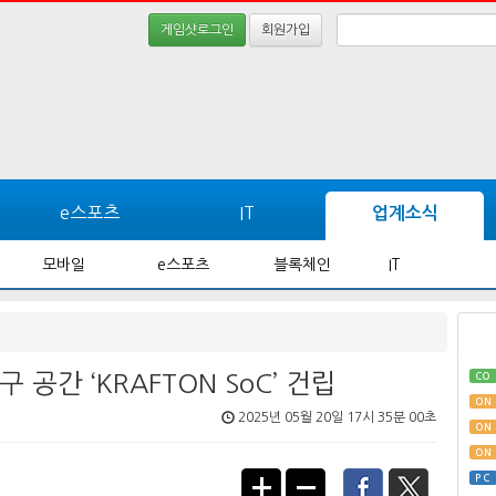
게임샷로그인
회원가입
e스포츠
IT
업계소식
모바일
e스포츠
블록체인
IT
구 공간 ‘KRAFTON SoC’ 건립
CO
ON
2025년 05월 20일 17시 35분 00초
ON
ON
PC