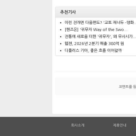
추천기사
이런 전개면 다음편도? '교토 재너두 -앵화..
[핸즈온] '귀무자 Way of the Swo...
전통에 새로움 더한 '귀무자', 왜 무사시가..
웹젠, 2026년 2분기 매출 380억 원
디플러스 기아, 좋은 흐름 이어갈까
코멘트를 
회사소개
제휴안내