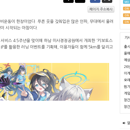
MO
ON
페이지 주소복사
ON
준비운동이 한창이었다. 푸른 옷을 갖춰입은 많은 인파, 무대에서 울려
ON
닝이 시작되는 아침이다.
기
 서비스 4.5주년을 맞이해 하남 미사경정공원에서 개최한 '키보토스
출시
로 IP를 활용한 러닝 이벤트를 기획해, 이용자들이 함께 5km를 달리고
올해
예상
26
이게
오래
뭔가
게임
창간
창간