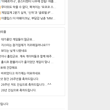
'이베르카나', 몬스터헌터 나우에 강림! 여름...
무더위도 막을 수 없다, 북적이는 '모코코 스...
게임업계 2분기 실적, '신작'과 '글로벌 IP'...
이클립스:더 어웨이크닝, 부담감 낮춘 'MM...
사리플
 대기중인 게임들이 많군요...
 지스타는 참가업체가 저조해질려나요???
 보다는 낮게 나왔네요
년이나 흘렀군요. 계속 게이머들과 함께 해주...
 출시초 환불러시가 줄지었던 게임이 맞나 ...
오래 건강해요
 바뀌었다고 하기에는 미묘하네요
샷 창간 26주년을 축하드립니다.
 26주년 저도 진심으로 축하드립니다...^^
 26년 진심으로 축하드립니다.
알립니다