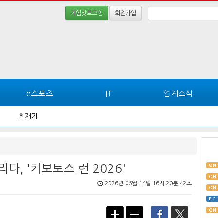
게임샷로그인
회원가입
e스포츠
IT
업계소식
취재기
다, '키보토스 런 2026'
ON
ON
2026년 06월 14일 16시 20분 42초
ON
PC
ON