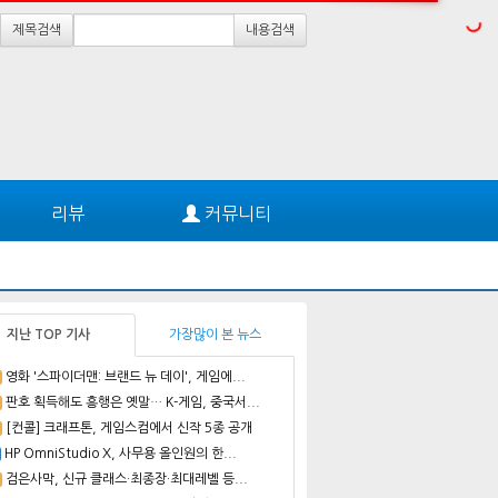
제목검색
내용검색
리뷰
커뮤니티
지난 TOP 기사
가장많이 본 뉴스
영화 '스파이더맨: 브랜드 뉴 데이', 게임에...
판호 획득해도 흥행은 옛말… K-게임, 중국서...
[컨콜] 크래프톤, 게임스컴에서 신작 5종 공개
HP OmniStudio X, 사무용 올인원의 한...
검은사막, 신규 클래스·최종장·최대레벨 등...