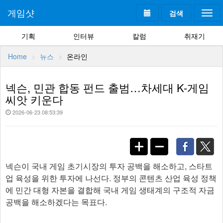
게임샷
검색
Togg
navi
기획
인터뷰
칼럼
취재기
Home
뉴스
온라인
넥슨, 민관 합동 펀드 출범…차세대 K-게임
씨앗 키운다
2026-06-23 08:53:39
넥슨이 국내 게임 초기시장의 투자 공백을 해소하고, 스타트
업 육성을 위한 투자에 나선다. 정부의 콘텐츠 산업 육성 정책
에 민간 대형 자본을 결합해 국내 게임 생태계의 구조적 자금
공백을 해소하겠다는 목표다.