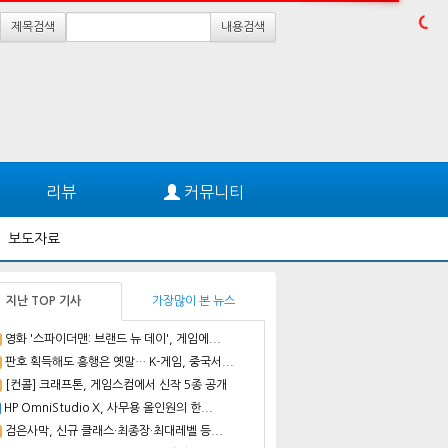
제목검색
내용검색
리뷰
커뮤니티
보도자료
지난 TOP 기사
가장많이 본 뉴스
영화 '스파이더맨: 브랜드 뉴 데이', 게임에...
판호 획득해도 흥행은 옛말… K-게임, 중국서...
[컨콜] 크래프톤, 게임스컴에서 신작 5종 공개
HP OmniStudio X, 사무용 올인원의 한...
검은사막, 신규 클래스·최종장·최대레벨 등...