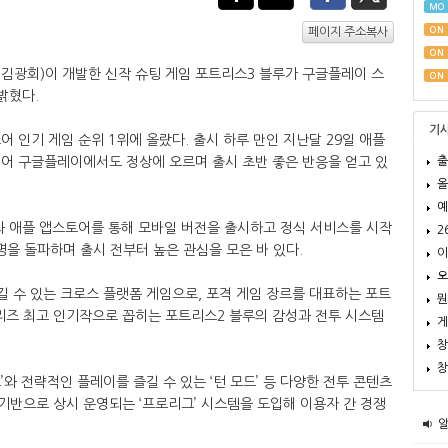
MO
ON
페이지 주소복사
ON
표 김광회)이 개발한 신작 슈팅 게임 포트리스3 블루가 구글플레이 스
ON
밝혔다.
기
 인기 게임 순위 1위에 올랐다. 출시 하루 만인 지난달 29일 애플
출
이어 구글플레이에서도 정상에 오르며 출시 초반 좋은 반응을 얻고 있
올
예
와 애플 앱스토어를 통해 모바일 버전을 출시하고 정식 서비스를 시작
2
 명을 돌파하며 출시 전부터 높은 관심을 모은 바 있다.
이
오
길 수 있는 크로스 플랫폼 게임으로, 포격 게임 장르를 대표하는 포트
뭔
 시리즈 최고 인기작으로 꼽히는 포트리스2 블루의 감성과 전투 시스템
게
창
창
와 전략적인 플레이를 즐길 수 있는 ‘턴 모드’ 등 다양한 전투 콘텐츠
 기반으로 상시 운영되는 ‘프로리그’ 시스템을 도입해 이용자 간 경쟁