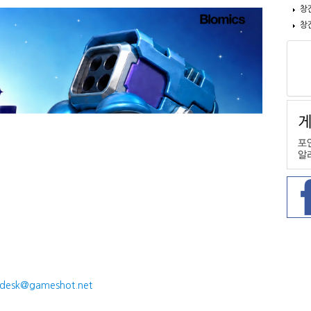
창
창
desk@gameshot.net