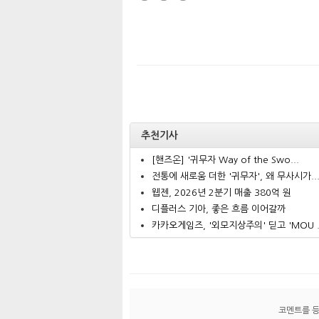
추천기사
[핸즈온] '귀무자 Way of the Swo...
전통에 새로움 더한 '귀무자', 왜 무사시가..
웹젠, 2026년 2분기 매출 380억 원
디플러스 기아, 좋은 흐름 이어갈까
카카오게임즈, '외모지상주의' 딛고 'MOU .
코멘트를 