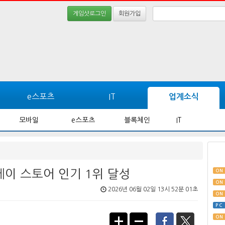
게임샷로그인
회원가입
e스포츠
IT
업계소식
모바일
e스포츠
블록체인
IT
레이 스토어 인기 1위 달성
ON
ON
2026년 06월 02일 13시 52분 01초
ON
PC
ON