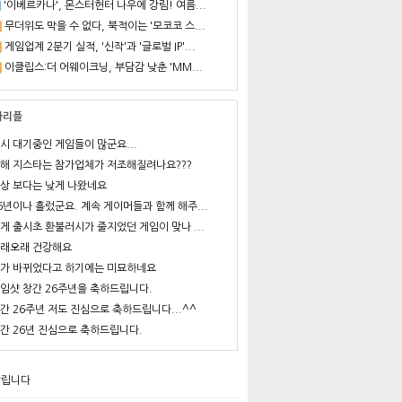
'이베르카나', 몬스터헌터 나우에 강림! 여름...
무더위도 막을 수 없다, 북적이는 '모코코 스...
게임업계 2분기 실적, '신작'과 '글로벌 IP'...
이클립스:더 어웨이크닝, 부담감 낮춘 'MM...
사리플
시 대기중인 게임들이 많군요...
해 지스타는 참가업체가 저조해질려나요???
상 보다는 낮게 나왔네요
6년이나 흘렀군요. 계속 게이머들과 함께 해주...
게 출시초 환불러시가 줄지었던 게임이 맞나 ...
래오래 건강해요
가 바뀌었다고 하기에는 미묘하네요
임샷 창간 26주년을 축하드립니다.
간 26주년 저도 진심으로 축하드립니다...^^
간 26년 진심으로 축하드립니다.
알립니다