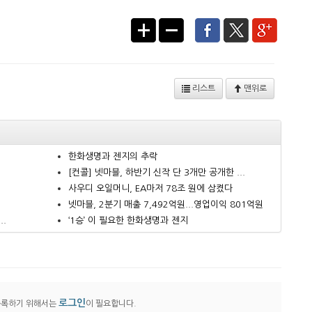
리스트
맨위로
한화생명과 젠지의 추락
.
[컨콜] 넷마블, 하반기 신작 단 3개만 공개한 ...
사우디 오일머니, EA마저 78조 원에 삼켰다
넷마블, 2분기 매출 7,492억원...영업이익 801억원
..
‘1승’ 이 필요한 한화생명과 젠지
로그인
등록하기 위해서는
이 필요합니다.