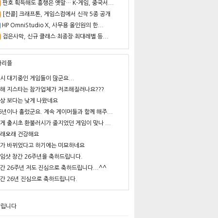
판호 획득해도 흥행은 옛말… K-게임, 중국서...
[컨콜] 크래프톤, 게임스컴에서 신작 5종 공개
HP OmniStudio X, 사무용 올인원의 한...
검은사막, 신규 클래스·최종장·최대레벨 등...
사리플
시 대기중인 게임들이 많군요...
해 지스타는 참가업체가 저조해질려나요???
상 보다는 낮게 나왔네요
6년이나 흘렀군요. 계속 게이머들과 함께 해주...
게 출시초 환불러시가 줄지었던 게임이 맞나 ...
래오래 건강해요
가 바뀌었다고 하기에는 미묘하네요
임샷 창간 26주년을 축하드립니다.
간 26주년 저도 진심으로 축하드립니다...^^
간 26년 진심으로 축하드립니다.
알립니다