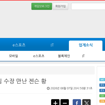
게임샷로그인
회원가입
e스포츠
IT
업계소식
모바일
e스포츠
블록체인
IT
임 수장 만난 젠슨 황
MO
ES
2026년 06월 07일 20시 58분 31초
ES
CO
ON