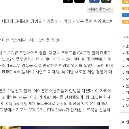
ON
ON
페이지 주소복사
PC
진 대표와 크래프톤 장병규 의장을 만나 게임 개발은 물론 AI와 로보틱
ON
기
각 다른 PC방에서 1대 1 모임을 가졌다.
출
PUBG IP 프랜차이즈 총괄, 이강욱 크래프톤 CAIO와 함께 PUBG:
올
PUBG 인플루언서와 팬 게이머 간의 게릴라 팬미팅 및 이벤트 매치
예
 럭키드로우 경품을 직접 전달하며 현장의 열기를 높였다. 또한 RTX
2
BG Ally(엘라이) 시연도 이어져, AI 기반 새로운 게임 경험에 대
이
오
뭔
온2' 개발진과 함께 '아이온2' 이용자들과 만남을 가졌다. 이 자리에
게
 소개하는 '서프라이즈 라이브' 행사를 진행했으며, 황 CEO는 차세
창
 RTX Spark가 탑재된 노트북으로 엔씨의 최신작 ‘아이온2’와 출시
창
과정에서 지포스 RTX GPU, RTX Spark가 탑재된 노트북을 선물하