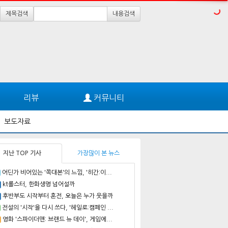
제목검색
내용검색
리뷰
커뮤니티
보도자료
지난 TOP 기사
가장많이 본 뉴스
어딘가 비어있는 '쪽대본'의 느낌, '히간:이...
kt롤스터, 한화생명 넘어설까
후반부도 시작부터 혼전, 오늘은 누가 웃을까
전설의 '시작'을 다시 쓰다, '헤일로:캠페인 ...
영화 '스파이더맨: 브랜드 뉴 데이', 게임에...