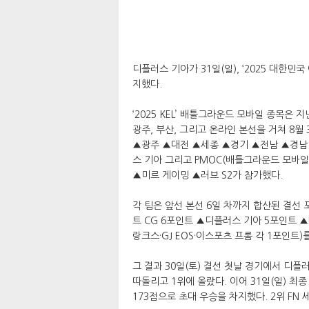
디플러스 기아가 31일(일), ‘2025 대한민
지했다.
‘2025 KEL’ 배틀그라운드 모바일 종목은
광주, 부산, 그리고 온라인 본선을 거쳐 8월
▲광주 ▲대전 ▲세종 ▲경기 ▲전남 ▲경남
스 기아 그리고 PMOC(배틀그라운드 모바일
▲미르 게이밍 ▲러브 S2가 참가했다.
각 팀은 앞선 본선 6일 차까지 합산된 결선
트 CG 6포인트 ▲디플러스 기아 5포인트 ▲
랑크스·GJ EOS·이스포츠 프롬 각 1포인트
그 결과 30일(토) 결선 첫날 경기에서 디플
따돌리고 1위에 올랐다. 이어 31일(일) 최
173점으로 초대 우승을 차지했다. 2위 FN 세