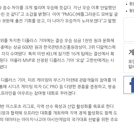
창
와 점수 차이를 크게 벌리며 우승해 뜻깊다. 지난 우승 이후 안일했던
창
린 것 같다”고 소감을 밝혔다. 이어 “PMGC(배틀그라운드 모바일 글
 보완해 출전 기회를 얻고, 더 나아가 우승까지 노려보겠다”고 말했
 1위를 차지한 디플러스 기아에는 결승 우승 상금 1천만 원과 문화체
세종에는 상금 600만 원과 한국콘텐츠진흥원장상이, 3위 디알엑스에
각각 수여됐다. 특히 이번 KEL에 참가한 16개 팀에는 결선에서 획
된다. 아울러 MVP로 선정된 디플러스 기아 ‘오살’ 고한빈에게는 시
됐다.
, 디플러스 기아, 미르 게이밍의 부스가 마련돼 관람객들의 참여를 이
통해 시디즈 게이밍 의자 GC PRO 등 다양한 경품을 증정하고, 방송
오프라인을 아우르는 참여형 대회로 꾸려졌다.
역 기반 이스포츠 리그로, 지역 선수 육성과 산업 활성화를 목표로 한다.
 경기장과 협력해 오프라인 대회를 개최하며 지역 경제 활성화도 함께 도
목의 데이터는 아이치·나고야 아시안게임의 국가대표 선발을 위한 주요