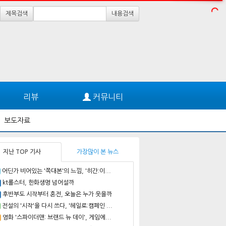
제목검색
내용검색
리뷰
커뮤니티
보도자료
지난 TOP 기사
가장많이 본 뉴스
어딘가 비어있는 '쪽대본'의 느낌, '히간:이...
kt롤스터, 한화생명 넘어설까
후반부도 시작부터 혼전, 오늘은 누가 웃을까
전설의 '시작'을 다시 쓰다, '헤일로:캠페인 ...
영화 '스파이더맨: 브랜드 뉴 데이', 게임에...