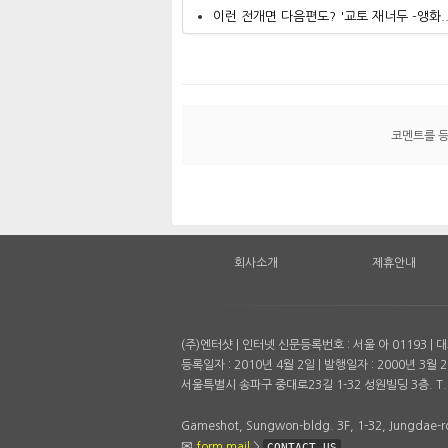
이런 전개면 다음편도? '교토 재너두 -앵화..
코멘트를 
회사소개
제휴안내
(주)엔터샷 | 인터넷 신문등록번호 : 서울 아 01193 
등록일자 : 2010년 4월 2일 | 발행일자 : 2000년 3월 2
서울특별시 송파구 중대로23길 1-32 성원빌딩 3층. T. 
Gameshot, Sungwon-bldg. 3F, 1-32, Jungdae-ro
form mail
>
CONTACT US