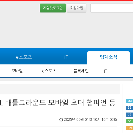
게임샷로그인
회원가입
e스포츠
IT
업계소식
모바일
e스포츠
블록체인
IT
KEL 배틀그라운드 모바일 초대 챔피언 등
MO
ES
ES
2025년 09월 01일 10시 16분 03초
CO
ON