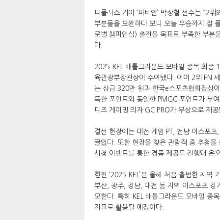
디플러스 기아 ‘파비안’ 박상철 선수는 “2위
부분들을 보완하다 보니 오늘 우승까지 잘 풀
로벌 챔피언십) 출전을 목표로 부족한 부분을
다.
2025 KEL 배틀그라운드 모바일 종목 최종
육관광부장관상이 수여됐다. 이어 2위 FN 
는 상금 320만 원과 한국e스포츠협회장상이 
득한 포인트와 동일한 PMGC 포인트가 부여
디즈 게이밍 의자 GC PRO가 부상으로 제공
결선 현장에는 대전 게임 PT, 전남 이스포츠
끌었다. 또한 현장을 찾은 관람객 중 추첨을 
시청 이벤트를 통한 경품 제공도 진행돼 온
한편 ‘2025 KEL’은 올해 처음 출범한 지
부산, 광주, 경남, 대전 등 지역 이스포츠
모한다. 특히 KEL 배틀그라운드 모바일 종
지표로 활용될 예정이다.