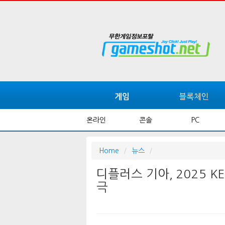
블록체인
게임
온라인
콘솔
PC
Home
뉴스
디플러스 기아, 2025 
극