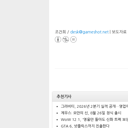
조건희 /
desk@gameshot.net
| 보도자료
추천기사
그라비티, 2026년 2분기 실적 공개…영업이.
제우스: 오만의 신, 8월 26일 정식 출시
WoW 12.1, '영웅만 돌아도 신화 트랙 보상.
GTA 6, 넷플릭스까지 진출한다