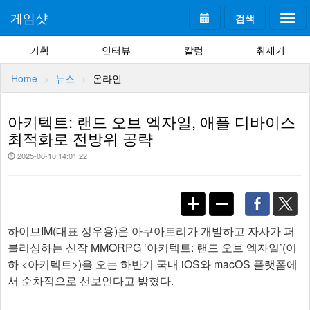
게임샷
검색
Togg
navi
기획
인터뷰
칼럼
취재기
Home
뉴스
온라인
아키텍트: 랜드 오브 엑자일, 애플 디바이스
최적화로 전방위 공략
2025-06-10 14:01:22
하이브IM(대표 정우용)은 아쿠아트리가 개발하고 자사가 퍼
블리싱하는 신작 MMORPG ‘아키텍트: 랜드 오브 엑자일’(이
하 <아키텍트>)을 오는 하반기 국내 iOS와 macOS 플랫폼에
서 순차적으로 선보인다고 밝혔다.