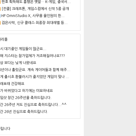
판호 획득해도 흥행은 옛말… K-게임, 중국서...
[컨콜] 크래프톤, 게임스컴에서 신작 5종 공개
HP OmniStudio X, 사무용 올인원의 한...
검은사막, 신규 클래스·최종장·최대레벨 등...
사리플
시 대기중인 게임들이 많군요...
해 지스타는 참가업체가 저조해질려나요???
상 보다는 낮게 나왔네요
6년이나 흘렀군요. 계속 게이머들과 함께 해주...
게 출시초 환불러시가 줄지었던 게임이 맞나 ...
래오래 건강해요
가 바뀌었다고 하기에는 미묘하네요
임샷 창간 26주년을 축하드립니다.
간 26주년 저도 진심으로 축하드립니다...^^
간 26년 진심으로 축하드립니다.
알립니다