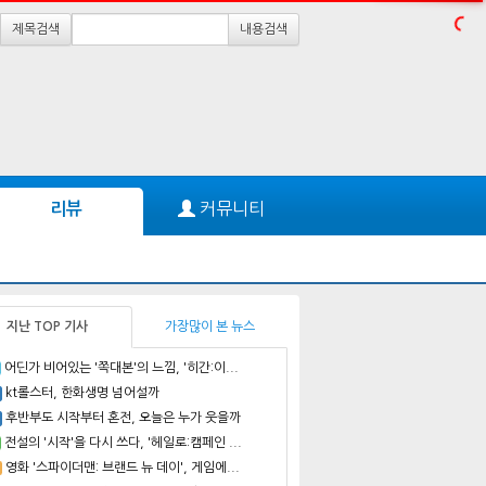
제목검색
내용검색
커뮤니티
리뷰
지난 TOP 기사
가장많이 본 뉴스
어딘가 비어있는 '쪽대본'의 느낌, '히간:이...
kt롤스터, 한화생명 넘어설까
후반부도 시작부터 혼전, 오늘은 누가 웃을까
전설의 '시작'을 다시 쓰다, '헤일로:캠페인 ...
영화 '스파이더맨: 브랜드 뉴 데이', 게임에...