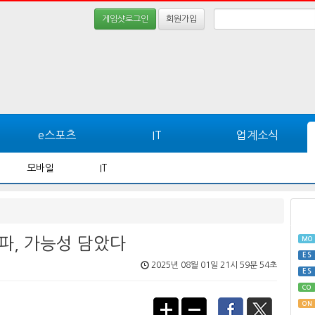
게임샷로그인
회원가입
e스포츠
IT
업계소식
모바일
IT
알파, 가능성 담았다
MO
ES
2025년 08월 01일 21시 59분 54초
ES
CO
ON