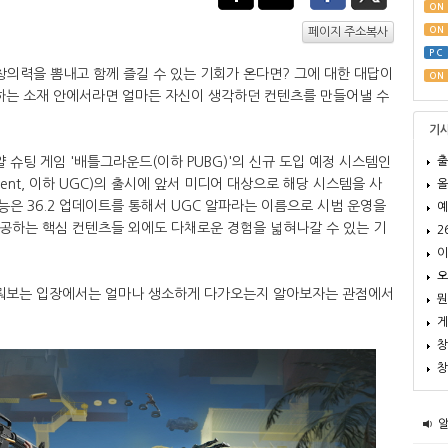
ON
ON
페이지 주소복사
PC
의력을 뽐내고 함께 즐길 수 있는 기회가 온다면? 그에 대한 대답이
ON
하는 소재 안에서라면 얼마든 자신이 생각하던 컨텐츠를 만들어낼 수
기
출
 슈팅 게임 '배틀그라운드(이하 PUBG)'의 신규 도입 예정 시스템인
ontent, 이하 UGC)의 출시에 앞서 미디어 대상으로 해당 시스템을 사
올
능은 36.2 업데이트를 통해서 UGC 알파라는 이름으로 시범 운영을
예
제공하는 핵심 컨텐츠들 외에도 다채로운 경험을 넓혀나갈 수 있는 기
2
이
오
다뤄보는 입장에서는 얼마나 생소하게 다가오는지 알아보자는 관점에서
뭔
게
창
창