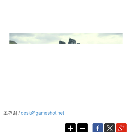
조건희 /
desk@gameshot.net