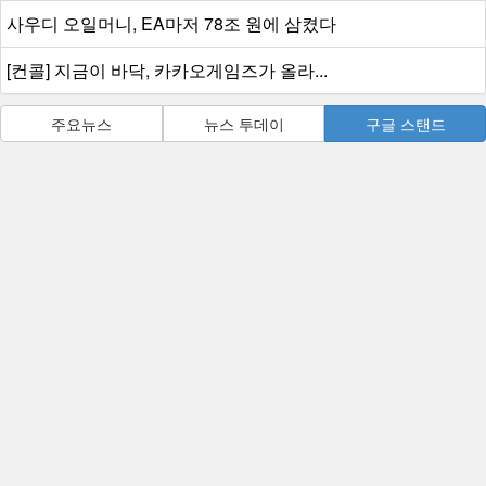
사우디 오일머니, EA마저 78조 원에 삼켰다
[컨콜] 지금이 바닥, 카카오게임즈가 올라...
주요뉴스
뉴스 투데이
구글 스탠드