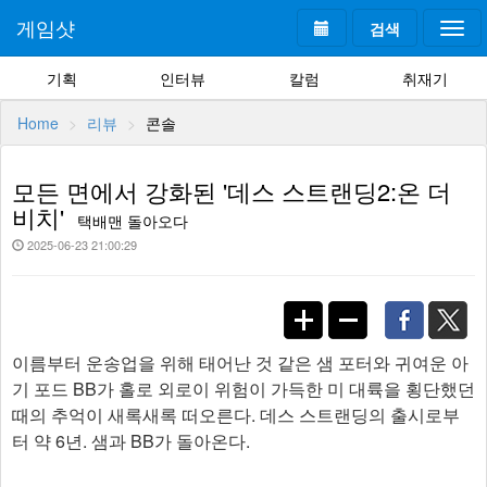
게임샷
검색
Togg
navi
기획
인터뷰
칼럼
취재기
Home
리뷰
콘솔
모든 면에서 강화된 '데스 스트랜딩2:온 더
비치'
택배맨 돌아오다
2025-06-23 21:00:29
이름부터 운송업을 위해 태어난 것 같은 샘 포터와 귀여운 아
기 포드 BB가 홀로 외로이 위험이 가득한 미 대륙을 횡단했던
때의 추억이 새록새록 떠오른다. 데스 스트랜딩의 출시로부
터 약 6년. 샘과 BB가 돌아온다.