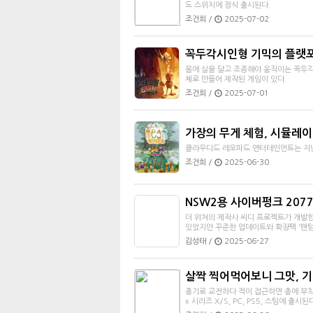
도 스위치에 정식 출시된다.
조건희 /
2025-07-02
꼭두각시인형 기믹의 플랫포머
몸에 실을 달고 조종해야 움직이는 꼭두각
체로 만들어 제작된 게임이 있다.
조건희 /
2025-07-01
가장의 무게 체험, 시뮬레이
클라우디드 레오파드 엔터테인먼트는 지난 
조건희 /
2025-06-30
NSW2용 사이버펑크 207
더 위쳐의 제작사 씨디 프로젝트가 개발한 
있었지만 꾸준한 업데이트와 확장팩 '팬텀 
김성태 /
2025-06-27
살짝 찍어먹어보니 그맛, 기
총기로 교전하다 적이 접근하면 총에 부착된
x 시리즈 X/S, PC, PS5, 스팀에 출시된