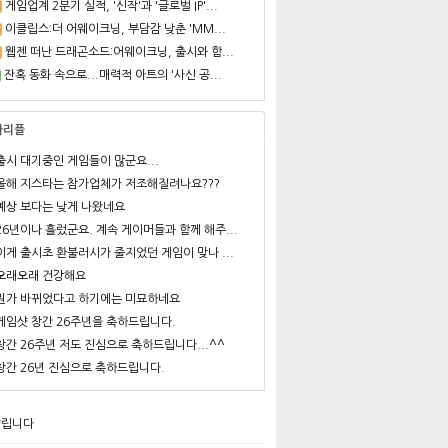
게임업계 2분기 실적, '신작'과 '글로벌 IP'...
이클립스:더 어웨이크닝, 부담감 낮춘 'MM...
웹젠 떠난 드래곤소드:어웨이크닝, 출시와 함...
잔혹 동화 속으로...매력적 아트의 '사신 공...
사리플
출시 대기중인 게임들이 많군요...
올해 지스타는 참가업체가 저조해질려나요???
예상 보다는 낮게 나왔네요
26년이나 흘렀군요. 계속 게이머들과 함께 해주...
이게 출시초 환불러시가 줄지었던 게임이 맞나 ...
오래오래 건강해요
뭔가 바뀌었다고 하기에는 미묘하네요
게임샷 창간 26주년을 축하드립니다.
창간 26주년 저도 진심으로 축하드립니다...^^
창간 26년 진심으로 축하드립니다.
알립니다