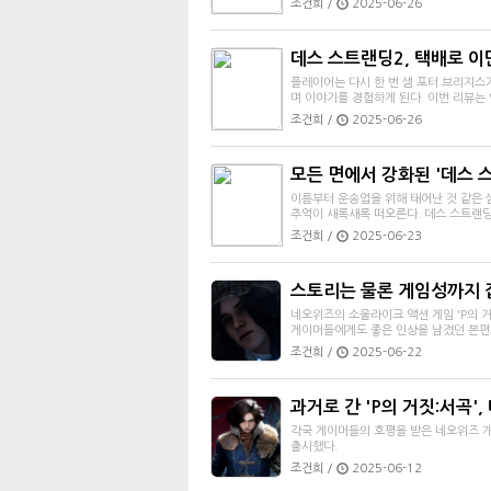
조건희 /
2025-06-26
데스 스트랜딩2, 택배로 이
플레이어는 다시 한 번 샘 포터 브리지스
며 이야기를 경험하게 된다. 이번 리뷰는 약
조건희 /
2025-06-26
모든 면에서 강화된 '데스 스
이름부터 운송업을 위해 태어난 것 같은 
추억이 새록새록 떠오른다. 데스 스트랜딩의
조건희 /
2025-06-23
스토리는 물론 게임성까지 잡
네오위즈의 소울라이크 액션 게임 'P의 거짓
게이머들에게도 좋은 인상을 남겼던 본편으
조건희 /
2025-06-22
과거로 간 'P의 거짓:서곡'
각국 게이머들의 호평을 받은 네오위즈 개발
출시했다.
조건희 /
2025-06-12