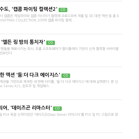
수도, '캡콤 파이팅 컬렉션2'
CO
 캡콤은 게임피아와 캡콤 아시아가 협력해 크로스오버 작품 및 3D 대전 액션 등 총 8
HTING COLLECTION 2(이하 캡콤 파이팅 컬렉...
'엘든 링 밤의 통치자'
CO
 팬들을 매료시키는 회사, 프롬 소프트웨어가 멀티플레이 기반의 신작 협력형 서바이벌
 선보인다.
 액션 '둠:더 다크 에이지스'
CO
을 기반으로 제작한 세 번째 타이틀, '둠:더 다크 에이지스'에 대해 살펴본다. 본 신
 Series X/S, 윈도우 및 게임패스...
어, '데이즈곤 리마스터'
CO
4 독점 신작이었던 '데이즈곤(Days Gone) 리마스터'를 PS5 및 PC 스팀으로 정