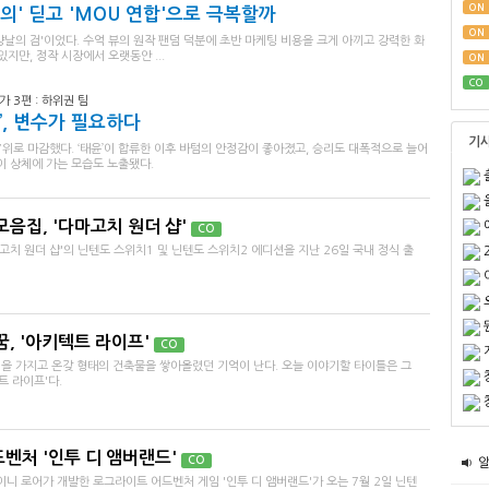
ON
' 딛고 'MOU 연합'으로 극복할까
ON
'양날의 검'이었다. 수억 뷰의 원작 팬덤 덕분에 초반 마케팅 비용을 크게 아끼고 강력한 화
지만, 정작 시장에서 오랫동안 ...
ON
CO
가 3편 : 하위권 팀
’, 변수가 필요하다
기
7위로 마감했다. ‘태윤’이 합류한 이후 바텀의 안정감이 좋아졌고, 승리도 대폭적으로 늘어
이 상체에 가는 모습도 노출됐다.
음집, '다마고치 원더 샵'
CO
치 원더 샵'의 닌텐도 스위치1 및 닌텐도 스위치2 에디션을 지난 26일 국내 정식 출
, '아키텍트 라이프'
CO
블럭을 가지고 온갖 형태의 건축물을 쌓아올렸던 기억이 난다. 오늘 이야기할 타이틀은 그
트 라이프'다.
벤처 '인투 디 앰버랜드'
CO
 로어가 개발한 로그라이트 어드벤처 게임 '인투 디 앰버랜드'가 오는 7월 2일 닌텐