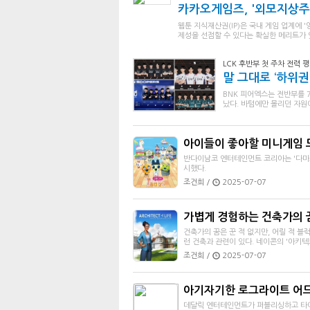
카카오게임즈, '외모지상주의
웹툰 지식재산권(IP)은 국내 게임 업계에 
제성을 선점할 수 있다는 확실한 메리트가 있
LCK 후반부 첫 주차 전력 평
말 그대로 ‘하위권
BNK 피어엑스는 전반부를 
났다. 바텀에만 몰리던 자원
아이들이 좋아할 미니게임 모
반다이남코 엔터테인먼트 코리아는 '다마고
시했다.
조건희 /
2025-07-07
가볍게 경험하는 건축가의 꿈
건축가의 꿈은 꾼 적 없지만, 어릴 적 
런 건축과 관련이 있다. 네이콘의 '아키텍
조건희 /
2025-07-07
아기자기한 로그라이트 어드
데달릭 엔터테인먼트가 퍼블리싱하고 타이니