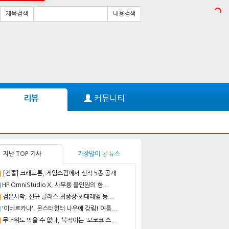
제목검색
내용검색
커뮤니티
리뷰
지난 TOP 기사
가장많이 본 뉴스
[컨콜] 크래프톤, 게임스컴에서 신작 5종 공개
HP OmniStudio X, 사무용 올인원의 한...
검은사막, 신규 클래스·최종장·최대레벨 등...
'이베르카나', 몬스터헌터 나우에 강림! 여름...
무더위도 막을 수 없다, 북적이는 '모코코 스...