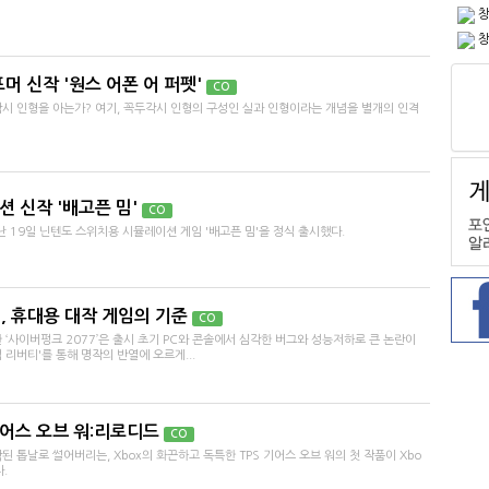
창
창
 신작 '원스 어폰 어 퍼펫'
CO
시 인형을 아는가? 여기, 꼭두각시 인형의 구성인 실과 인형이라는 개념을 별개의 인격
션 신작 '배고픈 밈'
CO
19일 닌텐도 스위치용 시뮬레이션 게임 '배고픈 밈'을 정식 출시했다.
7, 휴대용 대작 게임의 기준
CO
‘사이버펑크 2077’은 출시 초기 PC와 콘솔에서 심각한 버그와 성능저하로 큰 논란이
리버티'를 통해 명작의 반열에 오르게...
어스 오브 워:리로디드
CO
 톱날로 썰어버리는, Xbox의 화끈하고 독특한 TPS 기어스 오브 워의 첫 작품이 Xbo
다.