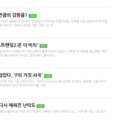
만큼의 감동을?
CO
가 되어 새로운 무대에서, 전편에서 이어지는 연결이라는 주제를 더욱 깊숙하게 파고들
 30시간 내외의 분량인 메인 임무 28 이...
트랜딩2:온 더 비치'
CO
샘 포터와 귀여운 아기 포드 BB가 홀로 외로이 위험이 가득한 미 대륙을 횡단했던 때의
 출시로부터 약 6년. 샘과 BB가 돌아온다.
았다, 'P의 거짓:서곡'
CO
'은 지난 7일 스토리 DLC '서곡(Overture)'을 공개한 바 있다. 글로벌 소울라이크
로부터 보다 과거의 이야기를 다루...
, 다시 매워진 난이도
CO
 소울라이크 액션 'P의 거짓'이 새로운 스토리 바탕의 DLC '서곡'을 지난 7일 정식