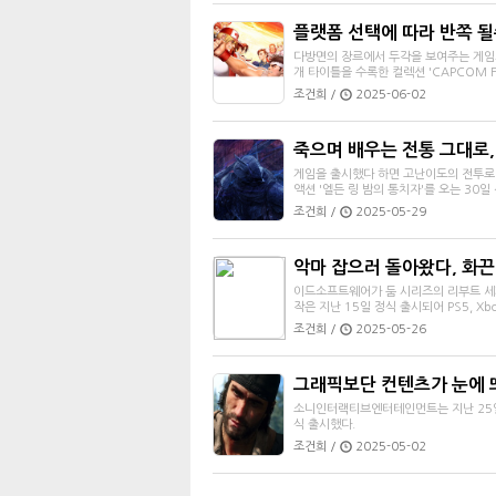
플랫폼 선택에 따라 반쪽 될
다방면의 장르에서 두각을 보여주는 게임사
개 타이틀을 수록한 컬렉션 'CAPCOM FIG
조건희 /
2025-06-02
죽으며 배우는 전통 그대로, 
게임을 출시했다 하면 고난이도의 전투로
액션 '엘든 링 밤의 통치자'를 오는 30일
조건희 /
2025-05-29
악마 잡으러 돌아왔다, 화끈한
이드소프트웨어가 둠 시리즈의 리부트 세계관
작은 지난 15일 정식 출시되어 PS5, Xbox
조건희 /
2025-05-26
그래픽보단 컨텐츠가 눈에 띄
소니인터랙티브엔터테인먼트는 지난 25일 PS
식 출시했다.
조건희 /
2025-05-02