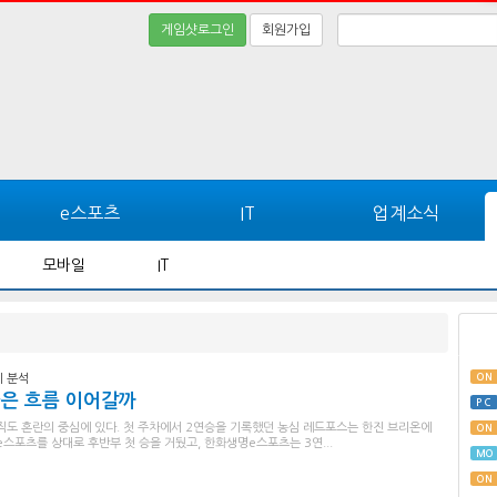
게임샷로그인
회원가입
e스포츠
IT
업계소식
모바일
IT
ON
기 분석
좋은 흐름 이어갈까
PC
아직도 혼란의 중심에 있다. 첫 주차에서 2연승을 기록했던 농심 레드포스는 한진 브리온에
ON
e스포츠를 상대로 후반부 첫 승을 거뒀고, 한화생명e스포츠는 3연...
MO
ON