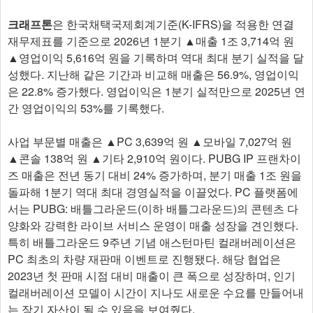
크래프톤
은 한국채택국제회계기준(K-IFRS)을 적용한 연결
재무제표를 기준으로 2026년 1분기 ▲매출 1조 3,714억 원
▲영업이익 5,616억 원을 기록하며 역대 최대 분기 실적을 달
성했다. 지난해 같은 기간과 비교해 매출은 56.9%, 영업이익
은 22.8% 증가했다. 영업이익은 1분기 실적만으로 2025년 연
간 영업이익의 53%를 기록했다.
사업 부문별 매출은 ▲PC 3,63​9억 원 ▲모바일 7,027억 원
▲콘솔 138억 원 ▲기타 2,910억 원이다. PUBG IP 프랜차이
즈 매출은 전년 동기 대비 24% 증가하며, 분기 매출 1조 원을
돌파해 1분기 역대 최대 경영실적을 이끌었다. PC 플랫폼에
서는 PUBG: 배틀그라운드(이하 배틀그라운드)의 콘텐츠 다
양화와 강력한 라이브 서비스 운영이 매출 성장을 견인했다.
특히 배틀그라운드 9주년 기념 애스턴마틴 컬래버레이션은
PC 최초의 차량 재판매 이벤트로 진행됐다. 해당 협업은
2023년 첫 판매 시점 대비 매출이 큰 폭으로 성장하며, 인기
컬래버레이션 모델이 시간이 지나도 새로운 수요를 만들어내
는 장기 자산이 될 수 있음을 보여줬다.