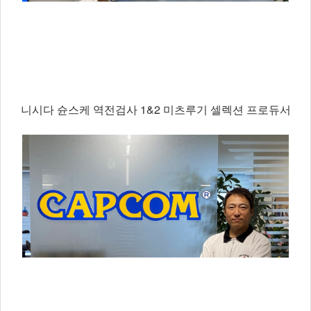
니시다 슌스케 역전검사 1&2 미츠루기 셀렉션 프로듀서​