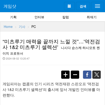
게임샷
검색
Togg
navi
기획
인터뷰
칼럼
취재기
Home
기사
PC
“미츠루기 매력을 끝까지 느낄 것”…'역전검
사 1&2 미츠루기 셀렉션'
니시다 슌스케·하시모토 켄
이치 프로듀서
2024-08-02 13:20:47
게임피아는 캡콤의 인기 시리즈 역전재판 스핀오프 '역전검
사 1&2 미츠루기 셀렉션'의 출시에 앞서 개발진 인터뷰를 마
련했다.