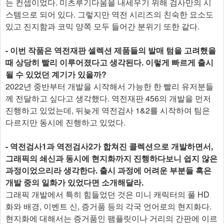
는 컨셉이었다. 미츠루기다움을 내세우기 위해 검사만의 시
스템으로 되어 있다. 그렇지만 역전 시리즈의 친숙한 요소도
있고 진지함과 코믹 양쪽 모두 들어간 분위기 또한 같다.
- 이번 작품은 역전재판 셀렉션 제품들의 발매 텀을 고려했을
때 상당히 빨리 이루어졌다고 생각된다. 이렇게 빠르게 출시
될 수 있었던 계기가 있을까?
2022년 중반부터 개발을 시작해서 가능한 한 빨리 유저분들
께 전달하고 싶다고 생각했다. 역전재판 456의 개발을 먼저
진행하고 있었는데, 뒤늦게 역전검사 1&2를 시작하여 팀은
다르지만 동시에 진행하고 있었다.
- 역전검사1과 역전검사2가 합쳐진 콜렉션으로 개발하면서,
그래픽의 쇄신과 동시에 현지화까지 진행하다보니 쉽지 않은
과정이었으리라 생각한다. 출시 과정에 어려운 부분들 혹은
개발 중의 일화가 있었다면 소개해달라.
그래픽 개발에서 특히 힘들었던 것은 미니 캐릭터의 풀 HD
화와 배경, 이벤트 신, 증거품 등의 각국 언어로의 현지화다.
현지화에 대해서는 증거품인 팸플릿이나 거리의 간판에 이르